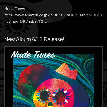
Nude Tunes
https://www.amazon.co.jp/dp/B071GWDBP3/ref=cm_sw_r
_cp_api_DKDszb9YRPSFP
New Album 6/12 Release!!